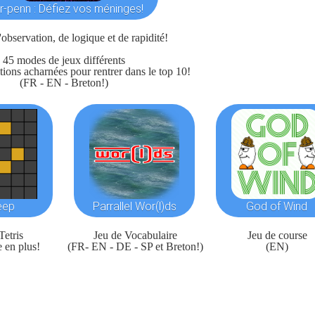
r-penn : Défiez vos méninges!
observation, de logique et de rapidité!
45 modes de jeux différents
ions acharnées pour rentrer dans le top 10!
(FR - EN - Breton!)
eep
Parrallel Wor(l)ds
God of Wind
Tetris
Jeu de Vocabulaire
Jeu de course
 en plus!
(FR- EN - DE - SP et Breton!)
(EN)