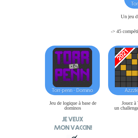
Tor
Un jeu d'
-> 45 compétit
Torr-penn - Domino
Azzzl
Jeu de logique à base de
Jouez à 
dominos
un challenge